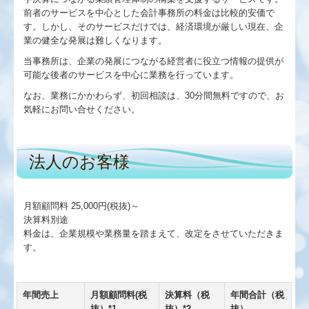
前者のサービスを中心とした会計事務所の料金は比較的安価で
す。しかし、そのサービスだけでは、経済環境が厳しい現在、企
TKC経営指標（速報版）
業の健全な発展は難しくなります。
経営者オススメ情報
当事務所は、企業の発展につながる経営者に役立つ情報の提供が
可能な後者のサービスを中心に業務を行っています。
最新保健・医療・福祉政策情報
なお、業務にかかわらず、初回相談は、30分間無料ですので、お
気軽にお問い合せください。
税務カレンダー
法人のお客様
リンク集
交通案内
月額顧問料 25,000円(税抜)～
決算料別途
国の共済制度活用コーナー
料金は、企業規模や業務量を踏まえて、改定をさせていただきま
す。
個人情報保護方針
年間売上
月額顧問料(税
決算料（税
年間合計（税
抜）*1
抜）*2
抜）