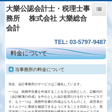
大樂公認会計士・税理士事
務所 株式会社 大樂総合
ホーム
会計
事務所紹介
T
EL
:
03-5797-9487
サービス一覧
料金について
料金について
当事務所の料金について
お問い合わせ
現在、会計事務所のサービスは二極化しています。
ブログ_一粒万倍
一つは、税務申告書を作成することを主な目的とした、記帳代行
（会計帳簿の作成）を中心とした会計処理だけを行うサービスで
創業の夢をお手伝いします
す。もう一つは、税務申告書の作成はもちろんのこと、経営者が
タイムリーに業績を確認できるようにすることを目的とした、黒
病医院の開業と経営改善
字決算につながる業績管理体制の構築を支援するサービスです。