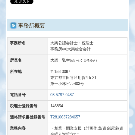
事務所概要
事務所名
大樂公認会計士・税理士
事務所/㈱大樂総合会計
所長名
大樂 弘幸
(だいらく ひろゆき)
所在地
〒158-0097
東京都世田谷区用賀4-5-21
第一小林ビル403号
電話番号
03-5797-9487
税理士登録番号
146854
適格請求書登録番号
T2810637284657
業務内容
・創業・開業支援（計画作成/資金調達/資
金繰り対策含む）