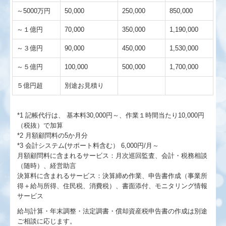
～5000万円
50,000
250,000
850,000
～１億円
70,000
350,000
1,190,000
～３億円
90,000
450,000
1,530,000
～５億円
100,000
500,000
1,700,000
５億円超
別途お見積り
*1 記帳代行は、 基本料30,000円～、作業１時間当たり10,000円
（税抜）で加算
*2 月額顧問料の5か月分
*3 会計システム(サポート料含む） 6,000円/月～
月額顧問料に含まれるサービス：月次巡回監査、会計・税務相談
（随時）、経営助言
決算料に含まれるサービス：決算締め作業、申告書作成（事業所
得＋給与所得、住民税、消費税）、書面添付、モニタリング情報
サービス
給与計算・年末調整・法定調書・償却資産税申告書の作成は別途
ご相談に応じます。