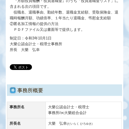
『月額役員報酬・役員退職金』のうち「役員退職金リスト」に
含まれる次の項目です。
役職名、退職事由、勤続年数、退職金支給額、受取保険金、退
職時報酬月額、功績倍率、１年当たり退職金、弔慰金支給額
②匿名加工情報の提供の方法
ＰＤＦファイル又は書面等で提供します。
制定日：令和3年10月1日
大樂公認会計士・税理士事務所
所長 大樂 弘幸
事務所概要
事務所名
大樂公認会計士・税理士
事務所/㈱大樂総合会計
所長名
大樂 弘幸
(だいらく ひろゆき)