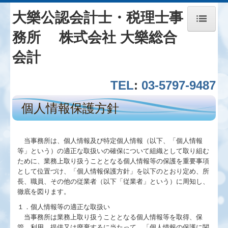
大樂公認会計士・税理士事
務所 株式会社 大樂総合
ホーム
会計
事務所紹介
T
EL
:
03-5797-9487
サービス一覧
個人情報保護方針
料金について
当事務所は、個人情報及び特定個人情報（以下、「個人情報
お問い合わせ
等」という）の適正な取扱いの確保について組織として取り組む
ために、業務上取り扱うこととなる個人情報等の保護を重要事項
として位置づけ、「個人情報保護方針」を以下のとおり定め、所
ブログ_一粒万倍
長、職員、その他の従業者（以下「従業者」という）に周知し、
徹底を図ります。
創業の夢をお手伝いします
１．個人情報等の適正な取扱い
当事務所は業務上取り扱うこととなる個人情報等を取得、保
病医院の開業と経営改善
管、利用、提供又は廃棄するに当たって、「個人情報の保護に関