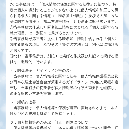
(5) 当事務所は、「個人情報の保護に関する法律」に基づき、特
定の個人を識別することができないように個人情報を加工して得
られる個人に関する情報（「匿名加工情報」）及びその加工方法
等に関する情報（「加工方法等情報」）を適正に取り扱います。
①当事務所の作成した匿名加工情報に含まれる「個人に関する情
報の項目」は、別記１に掲げるとおりです。
②当事務所が第三者に提供する匿名加工情報に含まれる「個人に
関する情報の項目」及びその「提供の方法」は、別記２に掲げる
とおりです。
③なお、当事務所は、別記１に掲げる作成及び別記２に掲げる提
供を、継続的に行います。
４．関係法令、ガイドライン等の遵守
当事務所は、個人情報等に関する法令、個人情報保護委員会及
び日本税理士会連合会が策定するガイドラインその他の規範を遵
守し、当事務所の従業者が個人情報等の保護の重要性を理解し、
適正な取扱い方法を実施します。
５．継続的改善
当事務所は、個人情報等の保護が適正に実施されるよう、本方
針及び所内規程を継続して改善します。
６．個人情報等のご確認・訂正・削除について
個人情報等の提供者が、ご本人の個人情報等について開示、訂