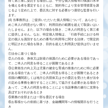
得て第三者に委託する場合には、十分な個人情報等の保護の水準
を備える者を選定するとともに、契約等により安全管理措置を講
じるよう定めた上で、委託先に対する必要かつ適切な監督を行い
ます。
(4) 当事務所は、ご提供いただいた個人情報について、あらかじ
めご本人の同意がない限り、利用目的の範囲を超えて取扱いはい
たしません。また、以下の場合を除き、ご本人の同意なく第三者
に提供しません。なお、特定個人情報は、「行政手続における特
定の個人を識別するための番号の利用等に関する法律」で限定的
に明記された場合を除き、目的を超えた利用及び提供は行いませ
ん。
①法令に基づく場合
②人の生命、身体又は財産の保護のために必要がある場合であっ
て、ご本人の同意を得ることが困難であるとき
③公衆衛生の向上又は児童の健全な育成の推進のために特に必要
がある場合であって、ご本人の同意を得ることが困難であるとき
④国の機関若しくは地方公共団体又はその委託を受けた者が法令
の定める事務を遂行することに対して協力する必要がある場合で
あって、ご本人の同意を得ることにより当該事務の遂行に支障を
及ぼすおそれがあるとき
⑤業務の全部または一部を委託する場合
⑥お客様からの依頼に基づき、金融機関等への情報開示を行うと
き