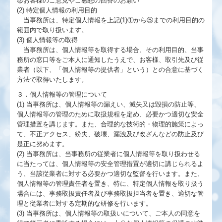
⑫お客様のご意見やご感想の回答のお願い
(2) 特定個人情報の利用目的
当事務所は、特定個人情報を上記(1)①から⑤までの利用目的の
範囲内で取り扱います。
(3) 個人情報等の取得
当事務所は、個人情報等を取得する場合、その利用目的、当事
務所の窓口等をご本人に通知したうえで、お客様、取引先及び従
業者（以下、「個人情報等の提供者」という）との合意に基づく
方法で取得いたします。
３．個人情報等の管理について
(1) 当事務所は、個人情報等の漏えい、滅失又は毀損の防止等、
個人情報等の管理のために取扱規程を定め、必要かつ適切な安全
管理措置を講じます。また、合理的な技術的・物理的施策によっ
て、不正アクセス、紛失、破壊、漏洩及び改ざんなどの防止及び
是正に努めます。
(2) 当事務所は、当事務所の従業者に個人情報等を取り扱わせる
に当たっては、個人情報等の安全管理措置が適切に講じられるよ
う、当該従業者に対する必要かつ適切な監督を行います。また、
個人情報等の管理責任者を置き、特に、特定個人情報を取り扱う
場合には、事務取扱責任者及び事務取扱担当者を置き、適切な管
理と従業者に対する定期的な研修を行います。
(3) 当事務所は、個人情報等の取扱いについて、ご本人の同意を