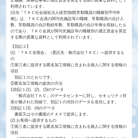
正報酬、医療従事者の適正賃金を算定する際の貴重な資料として
利用されています。
(注4)『ＴＫＣ社会福祉法人経営指標[常勤職員の職種別平均年
俸]』は、ＴＫＣ会員の関与先施設等の職種、常勤職員の合計人
数、常勤職員の合計勤続年数、常勤職員の合計年俸を収録したも
のであり、ＴＫＣ会員が関与先施設等の職種別の適正賃金を算定
する際の貴重な資料として利用されています。
【別記２】
(1) 「ＴＫＣ全国会」（委託先：株式会社ＴＫＣ）へ提供するも
の
①第三者に提供する匿名加工情報に含まれる個人に関する情報の
項目
別記１のとおりです。
②匿名加工情報の提供の方法
1)別記１(1)、(2)、(3)のデータ
「株式会社ＴＫＣ」のデータセンターに対し、セキュリティ対
策が施された回線で、別記１の項目のデータを送信します。
2)別記１(3)、(4)のデータ
書面又はその書面のＦＡＸで提供します。
(2) お客様へ提供するもの
①第三者に提供する匿名加工情報に含まれる個人に関する情報の
項目