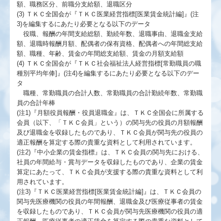
額、職務区分、前職分支給額、退職区分
(3) ＴＫＣ全国会が『ＴＫＣ医業経営指標[医業賃金統計編]』(注
3)を編集するにあたり必要となる以下のデータ
役職、報酬の年間支給総額、勤続年数、退職事由、退職金支給
額、退職時報酬月額、配偶者の保有資格、配偶者への年間総支給
額、職種、年齢、賃金の年間総支給額、賃金の月額支給額
(4) ＴＫＣ全国会が『ＴＫＣ社会福祉法人経営指標[常勤職員の職
種別平均年俸]』(注4)を編集するにあたり必要となる以下のデー
タ
職種、常勤職員の合計人数、常勤職員の合計勤続年数、常勤職
員の合計年棒
(注1)『月額役員報酬・役員退職金』は、ＴＫＣ全国会に所属する
会員（以下、「ＴＫＣ会員」という）の関与先の役員の月額報酬
及び退職金を収録したものであり、ＴＫＣ会員が関与先の役員の
適正報酬を算定する際の貴重な資料として利用されています。
(注2)『中小企業の賃金指標』は、ＴＫＣ会員の関与先における、
社員の年間給与・賞与データを収録したものであり、企業の賃金
算定にあたって、ＴＫＣ会員が支援する際の貴重な資料として利
用されています。
(注3)『ＴＫＣ医業経営指標[医業賃金統計編]』は、ＴＫＣ会員の
関与先医療機関の役員の年間報酬、退職金及び医療従事者の賃金
を収録したものであり、ＴＫＣ会員が関与先医療機関の役員の適