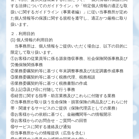
する法律についてのガイドライン」や「特定個人情報の適正な取
扱いに関するガイドライン（事業者編）」に従い当事務所が定め
TKC経営指標（速報版）
た個人情報等の保護に関する規程を遵守し、適正かつ厳格に取り
扱います。
経営者オススメ情報
２．利用目的
(1) 個人情報の利用目的
最新保健・医療・福祉政策情報
当事務所は、個人情報をご提供いただく場合は、以下の目的に
限定して取り扱います。
税務カレンダー
①お客様の従業員等に係る源泉徴収事務、社会保険関係事務及び
労働保険関係事務
②業務委嘱契約等に基づく年末調整事務及び法定調書作成事務
リンク集
③業務委嘱契約等に基づく税務代理、税務相談
④業務委嘱契約等に基づく税務書類の作成
交通案内
⑤上記③及び④に付随して行う事務
⑥経営に関する指導・助言業務及びこれらに付随する業務
国の共済制度活用コーナー
⑦当事務所が取り扱う生命保険・損害保険の商品及びこれらに付
帯・関連するサービスのご提供（保険代理店としての業務）
⑧お客様からの依頼に基づく、金融機関等への情報開示
個人情報保護方針
⑨お客様からのお問合せ・ご質問への回答
⑩サービスに関する連絡及び通知
⑪当事務所からの情報提供（広告を含む）