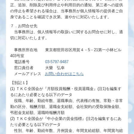
正、追加、削除及び利用停止や利用目的の通知、第三者への提供
の停止を希望される場合は、当事務所が個人情報等の提供者ご自
身であることを確認でき次第、速やかに対応いたします。
７．お問合せ先
当事務所は、個人情報等の取扱いに関するお問合せに対し、適
切に対応いたします。
事務所所在地 東京都世田谷区用賀４－5－21第一小林ビル
403号室
電話番号
03-5797-9487
窓口責任者 大樂 弘幸
メールアドレス
お問い合わせはこちら
【別記１】
(1) ＴＫＣ全国会が『月額役員報酬・役員退職金』(注1)を編集す
るにあたり必要となる以下のデータ
役職、年齢、勤続年数、退職事由、代表権の有無、常勤・非常
勤の区分、報酬月額、退職金支給額、会社契約の受取保険金額、
弔慰金支給額、退職時報酬月額
(2) ＴＫＣ全国会が『中小企業の賃金指標』(注2)を編集するにあ
たり必要となる以下のデータ
性別、年齢、勤続年数、月例賃金、年間支給総額、年間賞与総