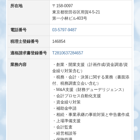
所在地
〒158-0097
東京都世田谷区用賀4-5-21
第一小林ビル403号
電話番号
03-5797-9487
税理士登録番号
146854
適格請求書登録番号
T2810637284657
業務内容
・創業・開業支援（計画作成/資金調達/資
金繰り対策含む）
・税務・会計・決算に関する業務（書面添
付、税務調査立会い含む）
・M&A支援（財務デューデリジェンス）
・会計プロセス自動化支援
・資金繰り対策
・補助金申請
・相続・事業承継の事前対策と申告書作成
・上場準備支援
・会計監査
・経営相談等
・保険指導